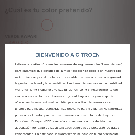
¿Cuál es tu color preferido?
VERDE KAPARI
+
490,00 €
BIENVENIDO A CITROEN
Utilizamos cookies y/u otras herramientas de seguimiento (las “Herramientas”)
para garantizar que disfrutes de la mejor experiencia posible en nuestro sitio
Haz que tu interior sea lo más cómodo
web. Estas nos permiten ofrecer funcionalidades básicas como la seguridad,
posible.
la gestión de la red y la accesibilidad.Las Herramientas mejoran la usabilidad
y el rendimiento mediante diversas funciones, como el reconocimiento del
idioma o los resultados de búsqueda, y contribuyen a mejorar lo que te
ofrecemos. Nuestro sitio web también puede utilizar Herramientas de
terceros para mostrar publicidad más relevante para ti. Algunas Herramientas
pueden ser tratadas por terceros ubicados en países fuera del Espacio
CURITIBA BLACK ART GREY
Económico Europeo (EEE) que aún no cuentan con una decisión de
Sin coste adicional
adecuación por parte de las autoridades europeas de protección de datos
competentes. En este caso, la transferencia se basa en tu consentimiento