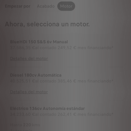
Empezar por
Acabado
Motor
Ahora, selecciona un motor.
BlueHDi 150 S&S 6v Manual
37.586,35 €
al contado
249,52 € mes financiando*
Detalles del motor
Diesel 180cv Automática
40.525,51 €
al contado
385,46 € mes financiando*
Detalles del motor
Eléctrico 136cv Autonomía estándar
34.233,60 €
al contado
262,41 € mes financiando*
Hasta
220
kms