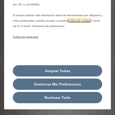
(art. 49.1.a del RGPD).
Próximos pasos
Si deseas obtener más información sobre las Herramientas que utilizamos y
cómo gestionarlas, puedes acceder a nuestra
Política de cookies
o hacer
clic en el botón “Gestionar mis preferencias”.
Compartir
Solicita una prueba
Política de privacidad
¿Necesitas ayuda?
Ponte en contacto con nosotros
Aceptar Todas
Contáctanos al 800 00 09 21
Gestionar Mis Preferencias
Contáctanos
Rechazar Todo