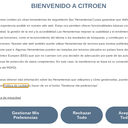
BIENVENIDO A CITROEN
zamos cookies y/u otras herramientas de seguimiento (las “Herramientas”) para garantizar que disfr
 experiencia posible en nuestro sitio web. Estas nos permiten ofrecer funcionalidades básicas co
idad, la gestión de la red y la accesibilidad.Las Herramientas mejoran la usabilidad y el rendimie
sas funciones, como el reconocimiento del idioma o los resultados de búsqueda, y contribuyen a 
recemos. Nuestro sitio web también puede utilizar Herramientas de terceros para mostrar publicid
ante para ti. Algunas Herramientas pueden ser tratadas por terceros ubicados en países fuera de
mico Europeo (EEE) que aún no cuentan con una decisión de adecuación por parte de las aut
eas de protección de datos competentes. En este caso, la transferencia se basa en tu consentim
a del RGPD).
seas obtener más información sobre las Herramientas que utilizamos y cómo gestionarlas, puede
tra
Política de cookies
o hacer clic en el botón “Gestionar mis preferencias”.
ica de privacidad
Gestionar Mis
Rechazar
Acep
Preferencias
Todo
Tod