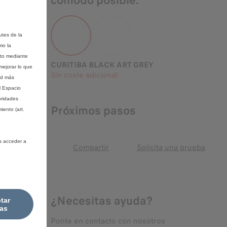
cómodo posible.
utes de la
mo la
nto mediante
CURITIBA BLACK ART GREY
mejorar lo que
Sin coste adicional
ad más
l Espacio
oridades
Próximos pasos
iento (art.
s acceder a
Compartir
Solicita una prueba
¿Necesitas ayuda?
tar
as
Ponte en contacto con nosotros