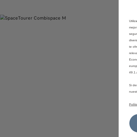
Utili
mejor
segur
diver
te of
relev
Econó
europ
49.1.
Si de
nues
Polít