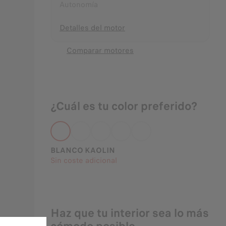
Autonomía
Detalles del motor
Comparar motores
¿Cuál es tu color preferido?
BLANCO KAOLIN
Sin coste adicional
Haz que tu interior sea lo más