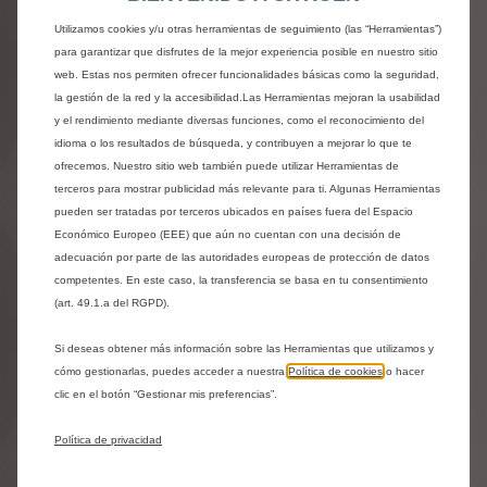
Ambiente Urban Grey con asientos Advanced Comfort en
tela negra y gris
Utilizamos cookies y/u otras herramientas de seguimiento (las “Herramientas”)
Sin coste adicional
para garantizar que disfrutes de la mejor experiencia posible en nuestro sitio
web. Estas nos permiten ofrecer funcionalidades básicas como la seguridad,
la gestión de la red y la accesibilidad.Las Herramientas mejoran la usabilidad
Próximos pasos
y el rendimiento mediante diversas funciones, como el reconocimiento del
idioma o los resultados de búsqueda, y contribuyen a mejorar lo que te
ofrecemos. Nuestro sitio web también puede utilizar Herramientas de
terceros para mostrar publicidad más relevante para ti. Algunas Herramientas
Compartir
Solicita una prueba
pueden ser tratadas por terceros ubicados en países fuera del Espacio
Económico Europeo (EEE) que aún no cuentan con una decisión de
adecuación por parte de las autoridades europeas de protección de datos
competentes. En este caso, la transferencia se basa en tu consentimiento
(art. 49.1.a del RGPD).
¿Necesitas ayuda?
Si deseas obtener más información sobre las Herramientas que utilizamos y
Ponte en contacto con nosotros
cómo gestionarlas, puedes acceder a nuestra
Política de cookies
o hacer
clic en el botón “Gestionar mis preferencias”.
Contáctanos al 800 00 09 21
Política de privacidad
Contáctanos