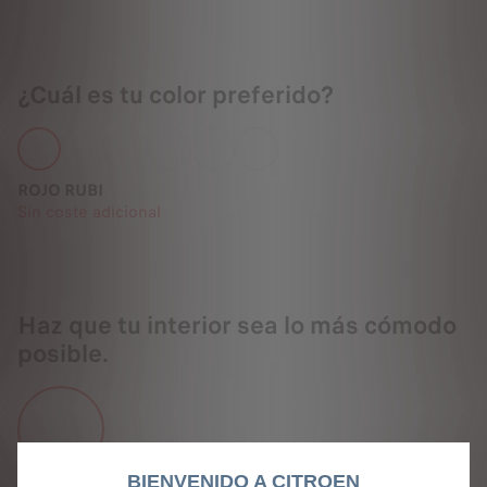
¿Cuál es tu color preferido?
ROJO RUBI
Sin coste adicional
Haz que tu interior sea lo más cómodo
posible.
BIENVENIDO A CITROEN