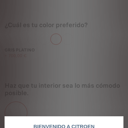
¿Cuál es tu color preferido?
GRIS PLATINO
+
700,00 €
Haz que tu interior sea lo más cómodo
posible.
BIENVENIDO A CITROEN