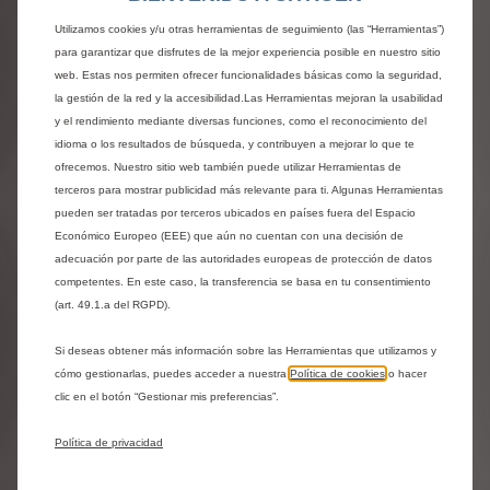
Ambiente Urban Grey con asientos Advanced Comfort en
tela negra y gris
Utilizamos cookies y/u otras herramientas de seguimiento (las “Herramientas”)
Sin coste adicional
para garantizar que disfrutes de la mejor experiencia posible en nuestro sitio
web. Estas nos permiten ofrecer funcionalidades básicas como la seguridad,
la gestión de la red y la accesibilidad.Las Herramientas mejoran la usabilidad
Próximos pasos
y el rendimiento mediante diversas funciones, como el reconocimiento del
idioma o los resultados de búsqueda, y contribuyen a mejorar lo que te
ofrecemos. Nuestro sitio web también puede utilizar Herramientas de
terceros para mostrar publicidad más relevante para ti. Algunas Herramientas
Compartir
Solicita una prueba
pueden ser tratadas por terceros ubicados en países fuera del Espacio
Económico Europeo (EEE) que aún no cuentan con una decisión de
adecuación por parte de las autoridades europeas de protección de datos
competentes. En este caso, la transferencia se basa en tu consentimiento
(art. 49.1.a del RGPD).
¿Necesitas ayuda?
Si deseas obtener más información sobre las Herramientas que utilizamos y
Ponte en contacto con nosotros
cómo gestionarlas, puedes acceder a nuestra
Política de cookies
o hacer
clic en el botón “Gestionar mis preferencias”.
Contáctanos al 800 00 09 21
Política de privacidad
Contáctanos