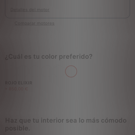
Detalles del motor
Comparar motores
¿Cuál es tu color preferido?
ROJO ELIXIR
+
850,00 €
Haz que tu interior sea lo más cómodo
posible.