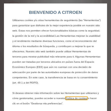
BIENVENIDO A CITROEN
Utilizamos cookies y/u otras herramientas de seguimiento (las “Herramientas”)
URBAN GREY
para garantizar que disfrutes de la mejor experiencia posible en nuestro sitio
Sin coste adicional
web. Estas nos permiten ofrecer funcionalidades básicas como la seguridad,
la gestión de la red y la accesibilidad.Las Herramientas mejoran la usabilidad
Ver detalles
y el rendimiento mediante diversas funciones, como el reconocimiento del
idioma o los resultados de búsqueda, y contribuyen a mejorar lo que te
ofrecemos. Nuestro sitio web también puede utilizar Herramientas de
Próximos pasos
terceros para mostrar publicidad más relevante para ti. Algunas Herramientas
pueden ser tratadas por terceros ubicados en países fuera del Espacio
Económico Europeo (EEE) que aún no cuentan con una decisión de
adecuación por parte de las autoridades europeas de protección de datos
Compartir
Solicita una prueba
competentes. En este caso, la transferencia se basa en tu consentimiento
(art. 49.1.a del RGPD).
Si deseas obtener más información sobre las Herramientas que utilizamos y
¿Necesitas ayuda?
cómo gestionarlas, puedes acceder a nuestra
Política de cookies
o hacer
clic en el botón “Gestionar mis preferencias”.
Ponte en contacto con nosotros