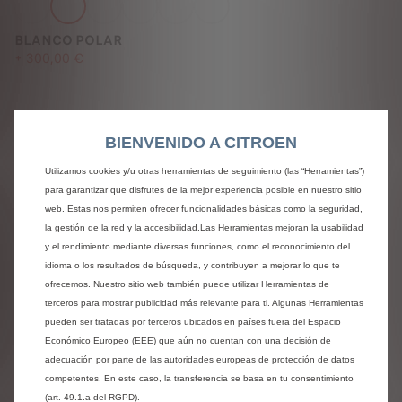
BLANCO POLAR
+
300,00 €
BIENVENIDO A CITROEN
Haz que tu interior sea lo más cómodo
posible.
Utilizamos cookies y/u otras herramientas de seguimiento (las “Herramientas”)
para garantizar que disfrutes de la mejor experiencia posible en nuestro sitio
web. Estas nos permiten ofrecer funcionalidades básicas como la seguridad,
la gestión de la red y la accesibilidad.Las Herramientas mejoran la usabilidad
y el rendimiento mediante diversas funciones, como el reconocimiento del
idioma o los resultados de búsqueda, y contribuyen a mejorar lo que te
ofrecemos. Nuestro sitio web también puede utilizar Herramientas de
Tela Negra / Tela Chiné Grey
terceros para mostrar publicidad más relevante para ti. Algunas Herramientas
Sin coste adicional
pueden ser tratadas por terceros ubicados en países fuera del Espacio
Ver detalles
Económico Europeo (EEE) que aún no cuentan con una decisión de
adecuación por parte de las autoridades europeas de protección de datos
competentes. En este caso, la transferencia se basa en tu consentimiento
Próximos pasos
(art. 49.1.a del RGPD).