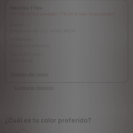
Eléctrico 113cv
Seleccionado
19.700,00 €
al contado
178,64 € mes financiando*
0
g/km
Emisiones de CO2 mixto WLTP
173
Wh/km
Consumo eléctrico
Hasta
311
kms
Autonomía
Detalles del motor
Comparar motores
¿Cuál es tu color preferido?