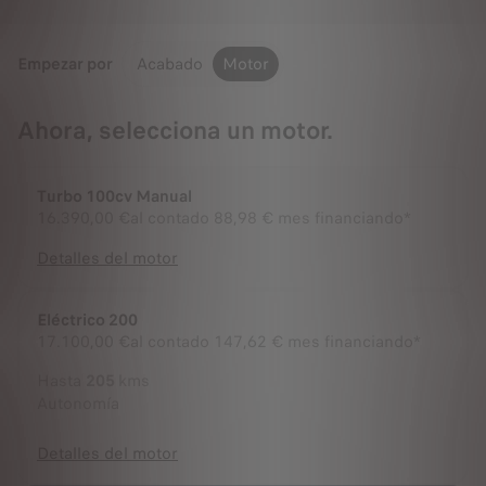
Empezar por
Acabado
Motor
Ahora, selecciona un motor.
Turbo 100cv Manual
16.390,00 €
al contado
88,98 € mes financiando*
Detalles del motor
Eléctrico 200
17.100,00 €
al contado
147,62 € mes financiando*
Hasta
205
kms
Autonomía
Detalles del motor