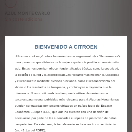
AZUL MONTE CARLO
Sin coste adicional
BIENVENIDO A CITROEN
Haz que tu interior sea lo más cómodo
posible.
Utilizamos cookies y/u otras herramientas de seguimiento (las “Herramientas”)
para garantizar que disfrutes de la mejor experiencia posible en nuestro sitio
web. Estas nos permiten ofrecer funcionalidades básicas como la seguridad,
la gestión de la red y la accesibilidad.Las Herramientas mejoran la usabilidad
y el rendimiento mediante diversas funciones, como el reconocimiento del
idioma o los resultados de búsqueda, y contribuyen a mejorar lo que te
ofrecemos. Nuestro sitio web también puede utilizar Herramientas de
Tela Negra / Tela Chiné Grey
terceros para mostrar publicidad más relevante para ti. Algunas Herramientas
Sin coste adicional
pueden ser tratadas por terceros ubicados en países fuera del Espacio
Ver detalles
Económico Europeo (EEE) que aún no cuentan con una decisión de
adecuación por parte de las autoridades europeas de protección de datos
competentes. En este caso, la transferencia se basa en tu consentimiento
Próximos pasos
(art. 49.1.a del RGPD).