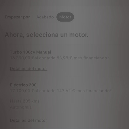
Empezar por
Acabado
Motor
Ahora, selecciona un motor.
Turbo 100cv Manual
16.390,00 €
al contado
88,98 € mes financiando*
Detalles del motor
Eléctrico 200
17.100,00 €
al contado
147,62 € mes financiando*
Hasta
205
kms
Autonomía
Detalles del motor