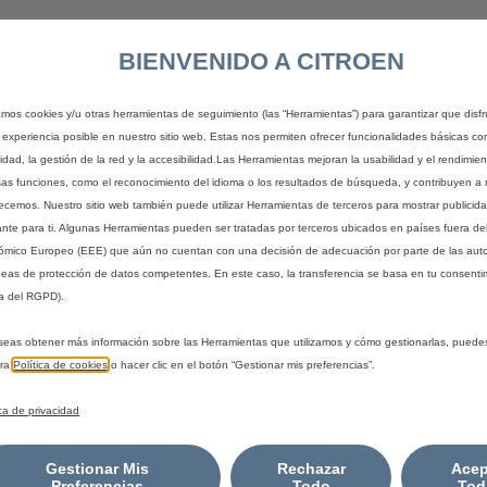
BIENVENIDO A CITROEN
zamos cookies y/u otras herramientas de seguimiento (las “Herramientas”) para garantizar que disfr
 experiencia posible en nuestro sitio web. Estas nos permiten ofrecer funcionalidades básicas co
idad, la gestión de la red y la accesibilidad.Las Herramientas mejoran la usabilidad y el rendimie
sas funciones, como el reconocimiento del idioma o los resultados de búsqueda, y contribuyen a 
recemos. Nuestro sitio web también puede utilizar Herramientas de terceros para mostrar publicid
ante para ti. Algunas Herramientas pueden ser tratadas por terceros ubicados en países fuera de
mico Europeo (EEE) que aún no cuentan con una decisión de adecuación por parte de las aut
eas de protección de datos competentes. En este caso, la transferencia se basa en tu consentim
a del RGPD).
seas obtener más información sobre las Herramientas que utilizamos y cómo gestionarlas, puede
tra
Política de cookies
o hacer clic en el botón “Gestionar mis preferencias”.
ica de privacidad
Gestionar Mis
Rechazar
Acep
Preferencias
Todo
Tod