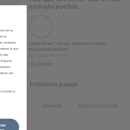
cómodo posible.
utes de la
mo la
Urban Grey Trim con Asientos Citroën
nto mediante
Advanced Comfort
mejorar lo que
Sin coste adicional
ad más
l Espacio
Ver detalles
oridades
iento (art.
Próximos pasos
s acceder a
Compartir
Solicita una prueba
tar
as