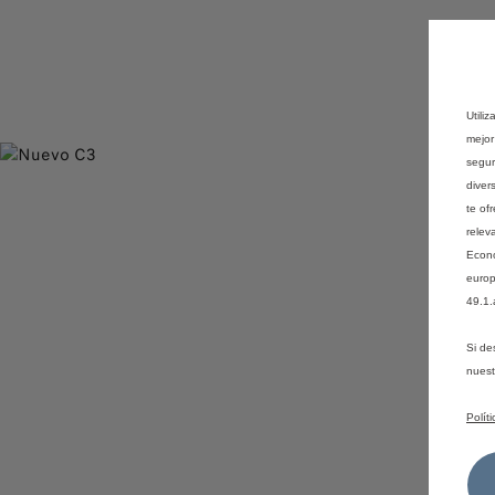
Utili
mejor
segur
diver
te of
relev
Econó
europ
49.1.
Si de
nues
Polít