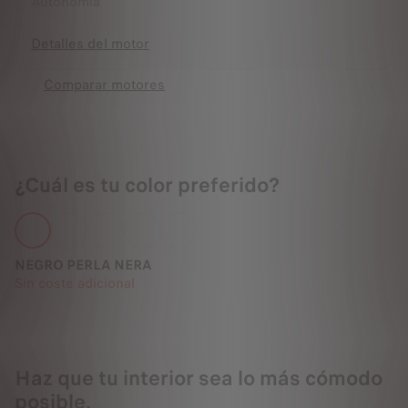
Autonomía
Detalles del motor
Comparar motores
¿Cuál es tu color preferido?
NEGRO PERLA NERA
Sin coste adicional
Haz que tu interior sea lo más cómodo
posible.