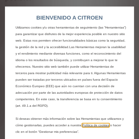
BIENVENIDO A CITROEN
Utilizamos cookies y/u otras herramientas de seguimiento (las “Herramientas”)
para garantizar que disfrutes de la mejor experiencia posible en nuestro sitio
TELA
web. Estas nos permiten ofrecer funcionalidades básicas como la seguridad,
Sin coste adicional
la gestión de la red y la accesibilidad.Las Herramientas mejoran la usabilidad
Tela gris / Tela negra
y el rendimiento mediante diversas funciones, como el reconocimiento del
idioma o los resultados de búsqueda, y contribuyen a mejorar lo que te
ofrecemos. Nuestro sitio web también puede utilizar Herramientas de
Próximos pasos
terceros para mostrar publicidad más relevante para ti. Algunas Herramientas
pueden ser tratadas por terceros ubicados en países fuera del Espacio
Económico Europeo (EEE) que aún no cuentan con una decisión de
adecuación por parte de las autoridades europeas de protección de datos
Compartir
Solicita una prueba
competentes. En este caso, la transferencia se basa en tu consentimiento
(art. 49.1.a del RGPD).
Si deseas obtener más información sobre las Herramientas que utilizamos y
cómo gestionarlas, puedes acceder a nuestra
Política de cookies
o hacer
¿Necesitas ayuda?
clic en el botón “Gestionar mis preferencias”.