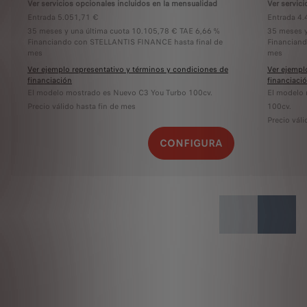
Ver servicios opcionales incluidos en la mensualidad
Ver servic
Entrada 5.051,71 €
Entrada 4.
35 meses y una última cuota 10.105,78 € TAE 6,66 %
35 meses y
Financiando con STELLANTIS FINANCE hasta final de
Financian
mes
mes
Ver ejemplo representativo y términos y condiciones de
Ver ejempl
financiación
financiaci
El modelo mostrado es Nuevo C3 You Turbo 100cv.
El modelo 
Precio válido hasta fin de mes
100cv.
Precio váli
CONFIGURA