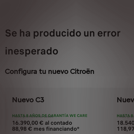
Se ha producido un error
inesperado
Configura tu nuevo Citroën
Nuevo C3
Nuev
HASTA 8 AÑOS DE GARANTÍA WE CARE
HASTA 8
Precio promocional desde
Precio pro
16.390,00 € al contado
18.540
88,98 € mes financiando*
118,97